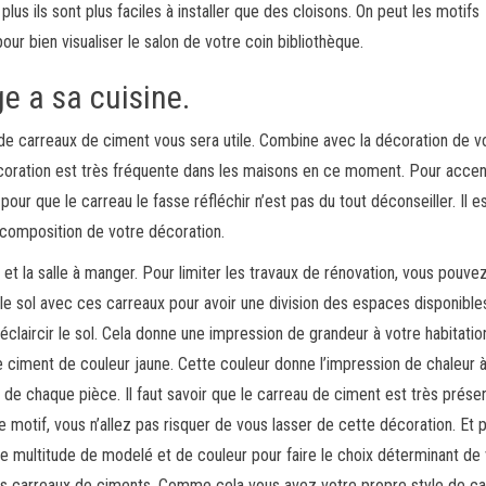
lus ils sont plus faciles à installer que des cloisons. On peut les motifs
r bien visualiser le salon de votre coin bibliothèque.
e a sa cuisine.
 de carreaux de ciment vous sera utile. Combine avec la décoration de v
 décoration est très fréquente dans les maisons en ce moment. Pour accen
ur que le carreau le fasse réfléchir n’est pas du tout déconseiller. Il e
 composition de votre décoration.
et la salle à manger. Pour limiter les travaux de rénovation, vous pouve
le sol avec ces carreaux pour avoir une division des espaces disponible
r éclaircir le sol. Cela donne une impression de grandeur à votre habitatio
de ciment de couleur jaune. Cette couleur donne l’impression de chaleur 
té de chaque pièce. Il faut savoir que le carreau de ciment est très prése
tif, vous n’allez pas risquer de vous lasser de cette décoration. Et po
e multitude de modelé et de couleur pour faire le choix déterminant de
r les carreaux de ciments. Comme cela vous avez votre propre style de ca