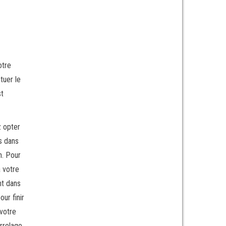
otre
tuer le
st
z opter
s dans
n. Pour
à votre
nt dans
ur finir
 votre
rrelage.